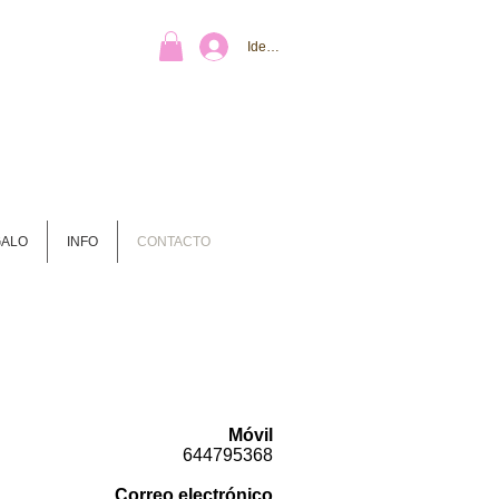
Identifícate
GALO
INFO
CONTACTO
Móvil
644795368
Correo electrónico