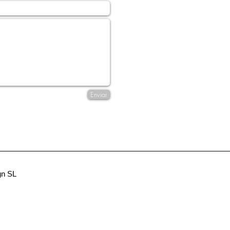
Enviar
gn SL