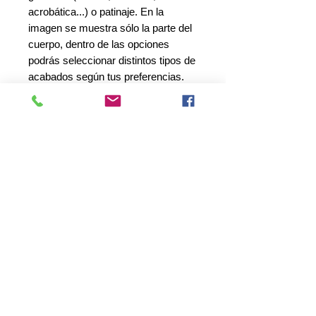
acrobática...) o patinaje. En la
imagen se muestra sólo la parte del
cuerpo, dentro de las opciones
podrás seleccionar distintos tipos de
acabados según tus preferencias.
Los modelos mostrados son
sublimados en lycra y forrados
interiormente. Están incluídos
500 cristales variados colocados
(Colocación básica)
. En algunos de
los modelos, estará disponible la
opción de confección con tejidos o la
sublimación en otro tipo de tejidos, a
concretar.
*
Los colores en pantalla pueden
variar a la realidad