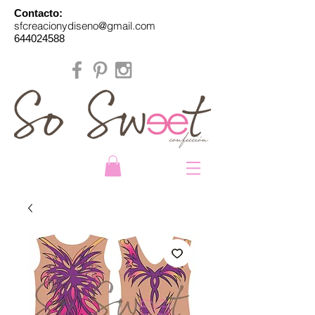
Contacto:
sfcreacionydiseno@gmail.com
644024588