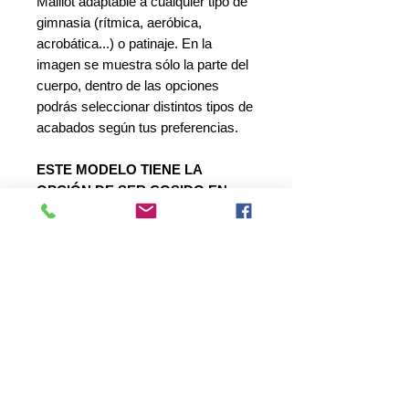
Maillot adaptable a cualquier tipo de
gimnasia (rítmica, aeróbica,
acrobática...) o patinaje. En la
imagen se muestra sólo la parte del
cuerpo, dentro de las opciones
podrás seleccionar distintos tipos de
acabados según tus preferencias.
ESTE MODELO TIENE LA
OPCIÓN DE SER COSIDO EN
DIFERENTES TEJIDOS
Los modelos mostrados son
sublimados en lycra y forrados
interiormente. Están incluídos
500 cristales variados colocados
(Colocación básica)
. En algunos de
los modelos, estará disponible la
opción de confección con tejidos o la
sublimación en otro tipo de tejidos, a