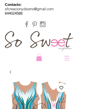
Contacto:
sfcreacionydiseno@gmail.com
644024588