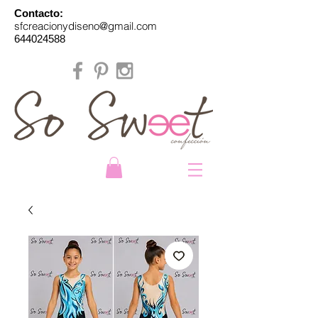
Contacto:
sfcreacionydiseno@gmail.com
644024588