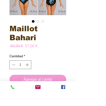
Maillot
Bahari
Precio
Precio
 60,00 € 
57,00 €
de
oferta
Cantidad
*
Agregar al carrito
Realizar compra
Maillot sublimado y forrado sin