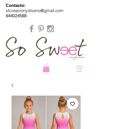
Contacto:
sfcreacionydiseno@gmail.com
644024588