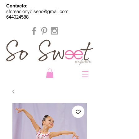
Contacto:
sfcreacionydiseno@gmail.com
644024588