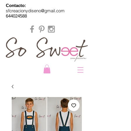
Contacto:
sfcreacionydiseno@gmail.com
644024588