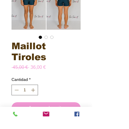
Maillot
Tiroles
Precio
Precio
 45,00 € 
36,00 €
de
oferta
Cantidad
*
Agregar al carrito
Realizar compra